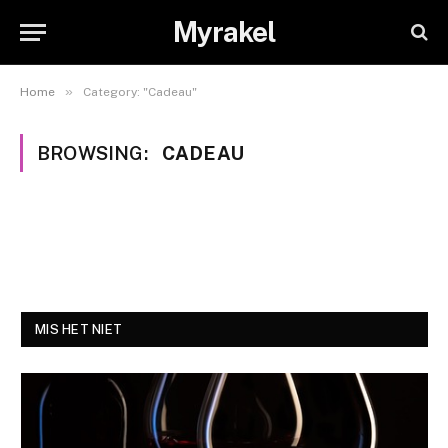
Myrakel
»
Home
Category: "Cadeau"
BROWSING:
CADEAU
MIS HET NIET