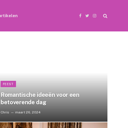
rtikelen
Facebook
Twitter
Instagram
FEEST
Romantische ideeën voor een
betoverende dag
Chris
maart 26, 2024