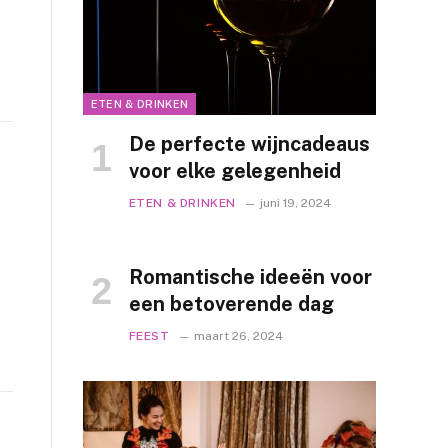
ETEN & DRINKEN
De perfecte wijncadeaus
voor elke gelegenheid
ETEN & DRINKEN
juni 19, 2024
Romantische ideeën voor
een betoverende dag
FEEST
maart 26, 2024