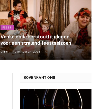
FEEST
Vonkelende kerstoutfit ideeën
voor een stralend feestseizoen
Chris
november 24, 2023
BOVENKANT ONS